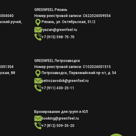
GREENFEEL Рязань
4004040
Номер реестровой записи: С622024009554
вский ручей,
Рязань, ул. Октябрьская, 31/2
ryazan@greenfeel.ru
+7 (915) 598-75-70
GREENFEEL Петрозаводск
4001304
Номер реестровой записи: С102024001515
ская, 88
Петрозаводск, Первомайский пр-кт, д. 54
petrozavodsk@greenfeel.ru
+7 (911) 430-25-11
Бронирование для групп и ЮЛ
booking@greenfeel.ru
+7 (812) 509-35-20