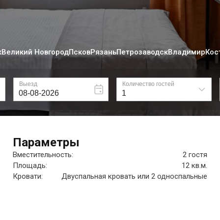
к
Великий Новгород
Псков
Рязань
Петрозаводск
Владимир
Кос
Параметры
Вместительность:
2 гостя
Площадь:
12 кв.м.
Кровати:
Двуспальная кровать или 2 односпальные