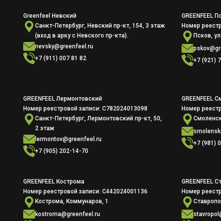
Greenfeel Невский
GREENFEEL П
Cанкт-Петербург, Невский пр-кт, 154, 3 этаж
Номер реестр
(вход в арку с Невского пр-кта).
Псков, ул
nevsky@greenfeel.ru
pskov@gre
+7 (911) 007 81 82
+7 (921) 
GREENFEEL Лермонтовский
GREENFEEL С
Номер реестровой записи: С782024013098
Номер реестр
Санкт-Петербург, Лермонтовский пр-кт, 50,
Смоленск,
2 этаж
smolensk
lermontov@greenfeel.ru
+7 (981) 
+7 (905) 202-14-70
GREENFEEL Кострома
GREENFEEL С
Номер реестровой записи: С442024001136
Номер реестр
Кострома, Коммунаров, 1
Ставропол
kostroma@greenfeel.ru
stavropol