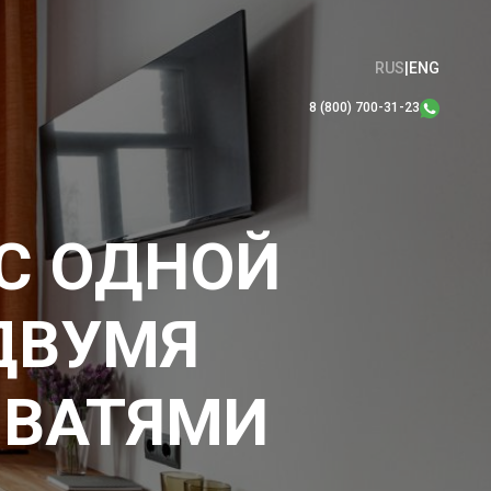
RUS
|
ENG
8 (800) 700-31-23
С ОДНОЙ
ДВУМЯ
ОВАТЯМИ