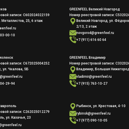
сков
GREENFEEL Великий Новгород
овой записи: С602024022159
Номер реестровой записи: С53202
. Металлистов, 25, 6 этаж
Великий Новгород, ул. Фёдоро
2/13, 2 этаж
enfeel.ru
novgorod@greenfeel.ru
703-00-10
+7 (911) 616 60 64
моленск
GREENFEEL Владимир
овой записи: С672025004252
Номер реестровой записи: С33202
 ул. Чкалова, 5Б
Владимир, Большая Нижегород
@greenfeel.ru
vladimir@greenfeel.ru
004-29-94
+7 (915) 763-10-27
таврополь
Рыбинск, ул. Крестовая, 4-10
овой записи: С262025012279
rybinsk@greenfeel.ru
ь, ул. Казачья, 23
+7 (977) 090-10-05
@greenfeel.ru