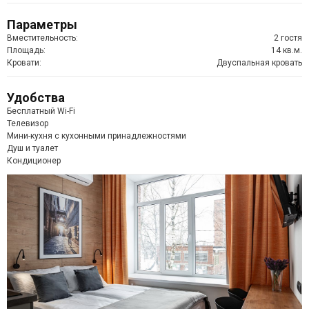
Параметры
Вместительность:
2 гостя
Площадь:
14 кв.м.
Кровати:
Двуспальная кровать
Удобства
Бесплатный Wi-Fi
Телевизор
Мини-кухня с кухонными принадлежностями
Душ и туалет
Кондиционер