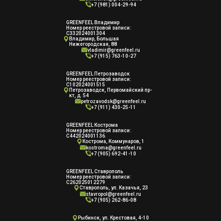
+7 (981) 004-29-94
GREENFEEL Владимир
Номер реестровой записи:
С332024001304
Владимир, Большая
Нижегородская, 88
vladimir@greenfeel.ru
+7 (915) 763-10-27
GREENFEEL Петрозаводск
Номер реестровой записи:
С102024001515
Петрозаводск, Первомайский пр-
кт, д. 54
petrozavodsk@greenfeel.ru
+7 (911) 430-25-11
GREENFEEL Кострома
Номер реестровой записи:
С442024001136
Кострома, Коммунаров, 1
kostroma@greenfeel.ru
+7 (905) 692-41-10
GREENFEEL Ставрополь
Номер реестровой записи:
С262025012279
Ставрополь, ул. Казачья, 23
stavropol@greenfeel.ru
+7 (905) 262-86-08
Рыбинск, ул. Крестовая, 4-10