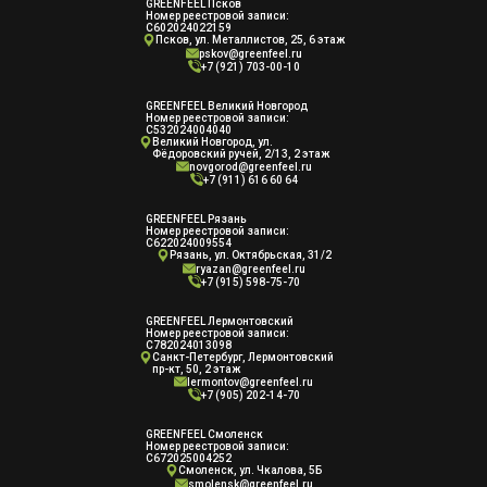
GREENFEEL Псков
Номер реестровой записи:
С602024022159
Псков, ул. Металлистов, 25, 6 этаж
pskov@greenfeel.ru
+7 (921) 703-00-10
GREENFEEL Великий Новгород
Номер реестровой записи:
С532024004040
Великий Новгород, ул.
Фёдоровский ручей, 2/13, 2 этаж
novgorod@greenfeel.ru
+7 (911) 616 60 64
GREENFEEL Рязань
Номер реестровой записи:
С622024009554
Рязань, ул. Октябрьская, 31/2
ryazan@greenfeel.ru
+7 (915) 598-75-70
GREENFEEL Лермонтовский
Номер реестровой записи:
С782024013098
Санкт-Петербург, Лермонтовский
пр-кт, 50, 2 этаж
lermontov@greenfeel.ru
+7 (905) 202-14-70
GREENFEEL Смоленск
Номер реестровой записи:
С672025004252
Смоленск, ул. Чкалова, 5Б
smolensk@greenfeel.ru