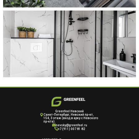
Greenfeel Невский
Cанкт-Петербург, Невский пр-кт,
154, 3 этаж (вход в арку с Невского
пр-кта).
nevsky@greenfeel.ru
+7 (911) 007 81 82