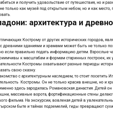
абиться и получить удовольствие от путешествия, но и ра
не только как музей под открытым небом, но и как место,
овать.
ладони: архитектура и древн
отличающих Кострому от других исторических городов, явл
 с древними зданиями и храмами может быть не только по
о если правильно подать информацию детям. Взрослые ч
иимчивы к масштабам и формам старинных построек, их 
ательности Костромы охватывают разные периоды истори
азать свою сказку.
накомство с архитектурным наследием, то стоит посетить 
тельность Костромы. Он не только красив внешне, но и х
именно здесь зародилась Романовская династия. Детей он 
ашни, массивные ворота, фортификационные стены делаю
ого фильма. На экскурсии, вовлекая детей в увлекательны
стырском быте и тайнах подземелий, гиды превращают сух