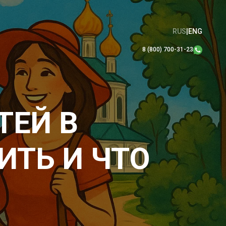
RUS
|
ENG
8 (800) 700-31-23
ТЕЙ В
ИТЬ И ЧТО