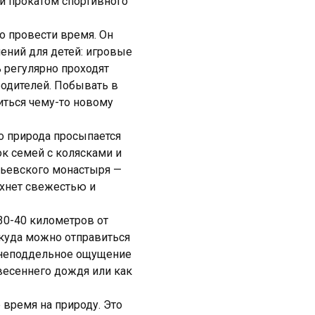
и прокатом спортивного
о провести время. Он
ений для детей: игровые
 регулярно проходят
родителей. Побывать в
иться чему-то новому
ко природа просыпается
к семей с колясками и
тьевского монастыря —
хнет свежестью и
30-40 километров от
 куда можно отправиться
м неподдельное ощущение
 весеннего дождя или как
 время на природу. Это