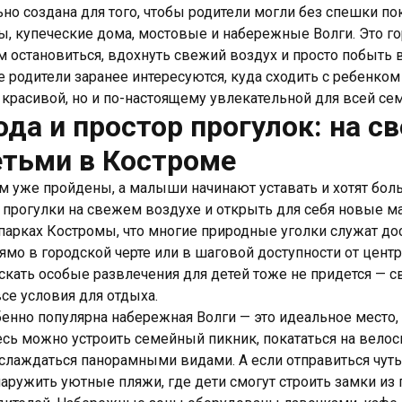
но создана для того, чтобы родители могли без спешки п
, купеческие дома, мостовые и набережные Волги. Это го
м остановиться, вдохнуть свежий воздух и просто побыть 
е родители заранее интересуются, куда сходить с ребенком
 красивой, но и по-настоящему увлекательной для всей се
да и простор прогулок: на с
етьми в Костроме
ям уже пройдены, а малыши начинают уставать и хотят бо
 прогулки на свежем воздухе и открыть для себя новые м
 парках Костромы, что многие природные уголки служат д
ямо в городской черте или в шаговой доступности от центр
скать особые развлечения для детей тоже не придется — с
се условия для отдыха.
бенно популярна набережная Волги — это идеальное место
есь можно устроить семейный пикник, покататься на велос
аслаждаться панорамными видами. А если отправиться чут
аружить уютные пляжи, где дети смогут строить замки из 