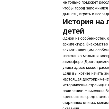
не только поможет рассл
чтобы город запомнился 
дышать, играть и исслед
История на 
детей
Одной из особенностей, 
архитектура. Знакомство
захватывающим, особенн
насколько малыши воспр
атмосфере. Достопримеч
улица здесь может расск
Если вы хотите начать з
настоящая достопримеча
исторические страницы: 
появлению — высокие б
крепость из средневеков
старинных книгах, мона
сказания.