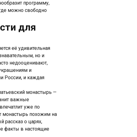
знообразит программу,
 где можно свободно
ости для
яется её удивительная
знавательным, но и
асто недооценивают,
украшениям и
и России, и каждая
Ипатьевский монастырь —
ранит важные
впечатлит уже по
т монастырь похожим на
й рассказ о царях,
ие факты в настоящие