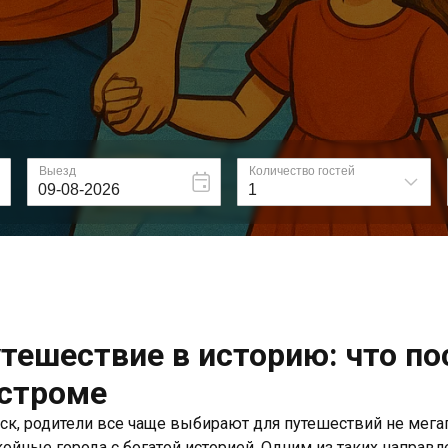
тешествие в историю: что по
остроме
ск, родители все чаще выбирают для путешествий не мег
койные города с богатой историей. Одним из таких направл