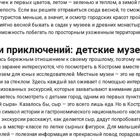
чек и первых цветов, летом — зеленью и теплом, а зимой 
пость. Если вы решите отправиться сюда весной, то смож
 туристов меньше, а значит, и осмотр городских красот пр
иятно весной бывать в садах у музеев и древних монастыр
зможность побегать по просторным ухоженным территори
и приключений: детские муз
ась бережным отношением к своему прошлому, поэтому не
заранее интересуются, что посмотреть в Костроме вместе
езем для юных исследователей. Местные музеи — это не 
и за стеклом. Здесь каждый зал оживает с помощью интер
ализованных экскурсий, которые захватывают внимание д
аетесь посмотреть с детьми город, одним из первых пунк
 сыра». Казалось бы, сыр — это всего лишь еда. Но в Кост
 символ истории и гастрономического национального насл
 экскурсии расскажут, как делается сыр, дадут попробоват
ь в мастер-классе по лепке сырных фигурок. Для малышей
телей – полезная информация и прекрасный повод порадов