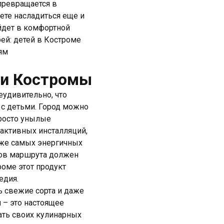
превращается в
ете насладиться еще и
ойдет в комфортной
ей: детей в Костроме
ям
еи Костромы
удивительно, что
 с детьми. Город можно
просто унылые
активных инсталляций,
аже самых энергичных
тов маршрута должен
роме этот продукт
едия.
ь свежие сорта и даже
 – это настоящее
ать своих кулинарных