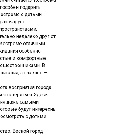
способен подарить
остроме с детьми,
разочарует.
пространствами,
тельно недалеко друг от
в Костроме отличный
оживания особенно
чистые и комфортные
тешественниками. В
питания, а главное —
ота восприятия города.
ся потеряться. Здесь
ятия даже самыми
которые будут интересны
посмотреть с детьми
ство. Весной город