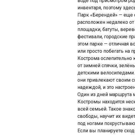
воде под присмотром ро
инвентаря, поэтому здес
Парк «Берендей» — еще о
расположен недалеко от 
площадки, батуты, верев
фестивали, городские пр
этом парке — отличная в
или просто побегать на 
Кострома ослепительно к
от зимней спячки, зелён
детскими велосипедами.
они привлекают своим с
надеждой, и это настрое
Один из дней маршрута м
Костромы находится нес
всей семьей. Такое зна
свободы, научит их видет
под ногами похрустываю
Если вы планируете сход