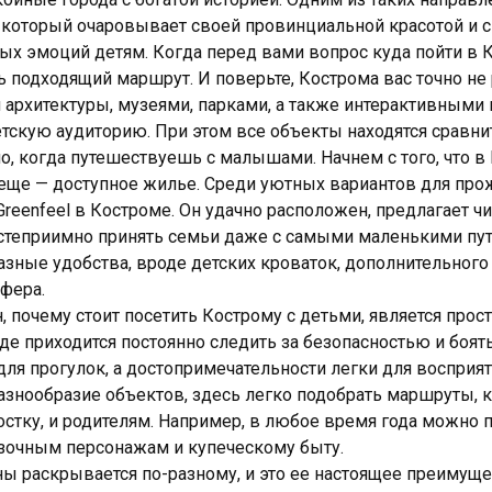
, который очаровывает своей провинциальной красотой и 
х эмоций детям. Когда перед вами вопрос куда пойти в К
 подходящий маршрут. И поверьте, Кострома вас точно не 
 архитектуры, музеями, парками, а также интерактивными 
скую аудиторию. При этом все объекты находятся сравни
но, когда путешествуешь с малышами. Начнем с того, что 
а еще — доступное жилье. Среди уютных вариантов для пр
Greenfeel в Костроме
. Он удачно расположен, предлагает 
гостеприимно принять семьи даже с самыми маленькими пу
азные удобства, вроде детских кроваток, дополнительного 
фера.
 почему стоит посетить Кострому с детьми, является прост
где приходится постоянно следить за безопасностью и боять
для прогулок, а достопримечательности легки для воспри
азнообразие объектов, здесь легко подобрать маршруты, 
остку, и родителям. Например, в любое время года можно 
зочным персонажам и купеческому быту.
ы раскрывается по-разному, и это ее настоящее преимуще