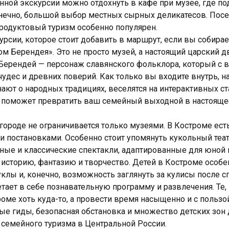
нной экскурсии можно отдохнуть в кафе при музее, где п
онечно, большой выбор местных сырных деликатесов. Пос
продуктовый туризм особенно популярен.
урсии, которое стоит добавить в маршрут, если вы собирае
м Берендея». Это не просто музей, а настоящий царский д
ерендей — персонаж славянского фольклора, который с 
чудес и древних поверий. Как только вы входите внутрь, на
ют о народных традициях, веселятся на интерактивных ст
ия поможет превратить ваш семейный выходной в настоящ
городе не ограничивается только музеями. В Костроме ес
и постановками. Особенно стоит упомянуть кукольный театр
ные и классические спектакли, адаптированные для юной 
 историю, фантазию и творчество. Детей в Костроме особ
клы и, конечно, возможность заглянуть за кулисы после с
тает в себе познавательную программу и развлечения. Те, 
роме хоть куда-то, а провести время насыщенно и с пользо
ые гиды, безопасная обстановка и множество детских зон
 семейного туризма в Центральной России.