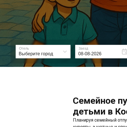
Семейное пу
детьми в К
Планируя семейный отпу
курорты, а уютные и спо