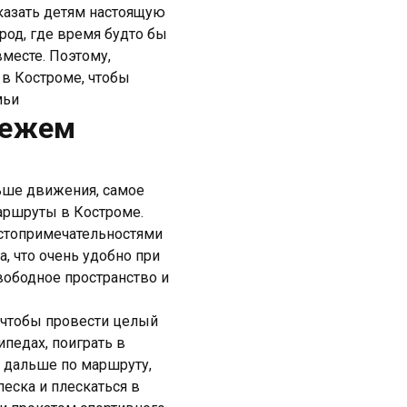
оказать детям настоящую
род, где время будто бы
вместе. Поэтому,
 в Костроме, чтобы
мьи
вежем
льше движения, самое
аршруты в Костроме.
остопримечательностями
а, что очень удобно при
вободное пространство и
, чтобы провести целый
ипедах, поиграть в
ь дальше по маршруту,
песка и плескаться в