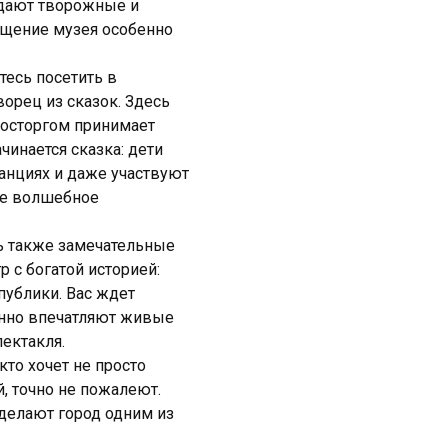
одают творожные и
ещение музея особенно
тесь посетить в
ворец из сказок. Здесь
восторгом принимает
чинается сказка: дети
анциях и даже участвуют
ее волшебное
ть также замечательные
 с богатой историей:
публики. Вас ждет
енно впечатляют живые
пектакля.
кто хочет не просто
й, точно не пожалеют.
 делают город одним из