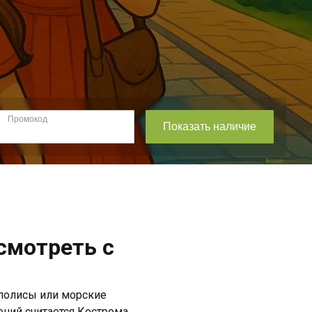
Bnovo
смотреть с
аполисы или морские
ений считается Кострома