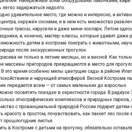
дителей. Набережные зоны оборудованы лавочками, кафе 
ь легко задержаться надолго.
дно удивительное место, где можно и интересно, и активн
центра, окружён соснами, и в нем есть множество развлеч
очные трассы, карусели и даже мини-зоопарк. Летом здесь
аздники, и, конечно, мастер-классы, которые удивят даже 
озможность детям в костроме поиграть с животными, науч
природе после экскурсионных прогулок.
расива не только в летние месяцы, но и весной. Как толь
ые массивы пригородов превращаются в место для прогуло
 В это время особенно милы цветущие сады в районе Ипа
покойствием и чарующей атмосферой. Весной Кострома па
ние передается всем — от самых маленьких до взрослых.
ожно посвятить поездке в окрестности города. В радиусе 
колько этнографических комплексов и природных парков,
комство с провинциальной природой России подарит детя
ь красоту в простом, почувствовать, как пахнет лес после
т прошлогодние листья.
ить в Костроме с детьми на прогулку, обязательно оставьте