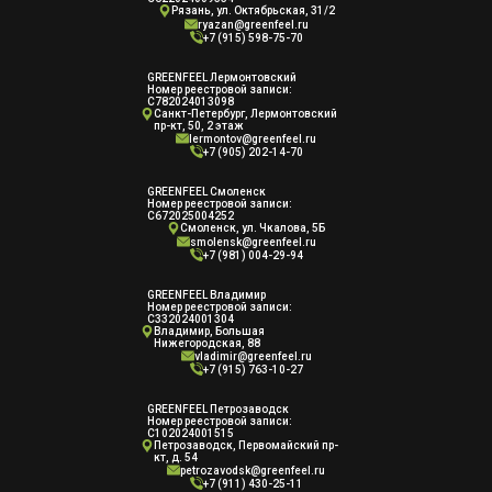
Рязань, ул. Октябрьская, 31/2
ryazan@greenfeel.ru
+7 (915) 598-75-70
GREENFEEL Лермонтовский
Номер реестровой записи:
С782024013098
Санкт-Петербург, Лермонтовский
пр-кт, 50, 2 этаж
lermontov@greenfeel.ru
+7 (905) 202-14-70
GREENFEEL Смоленск
Номер реестровой записи:
С672025004252
Смоленск, ул. Чкалова, 5Б
smolensk@greenfeel.ru
+7 (981) 004-29-94
GREENFEEL Владимир
Номер реестровой записи:
С332024001304
Владимир, Большая
Нижегородская, 88
vladimir@greenfeel.ru
+7 (915) 763-10-27
GREENFEEL Петрозаводск
Номер реестровой записи:
С102024001515
Петрозаводск, Первомайский пр-
кт, д. 54
petrozavodsk@greenfeel.ru
+7 (911) 430-25-11