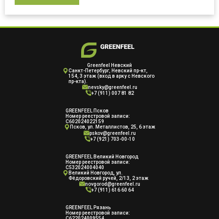
Greenfeel Невский
Cанкт-Петербург, Невский пр-кт,
154, 3 этаж (вход в арку с Невского
пр-кта).
nevsky@greenfeel.ru
+7 (911) 007 81 82
GREENFEEL Псков
Номер реестровой записи:
С602024022159
Псков, ул. Металлистов, 25, 6 этаж
pskov@greenfeel.ru
+7 (921) 703-00-10
GREENFEEL Великий Новгород
Номер реестровой записи:
С532024004040
Великий Новгород, ул.
Фёдоровский ручей, 2/13, 2 этаж
novgorod@greenfeel.ru
+7 (911) 616 60 64
GREENFEEL Рязань
Номер реестровой записи:
С622024009554