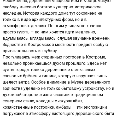
Несомненно, деревянным зодчеством в Костромскую
слободу внесено богатое культурно-историческое
наследие. История каждого дома тут сохранена не
только в виде архитектурных форм, но и в
атмосферных деталях. По этим улицам не хочется
просто гулять — по ним хочется идти медленно,
вдумываясь, вглядываясь, слушая звучание времени.
Зодчество в Костромской местность придаёт особую
притягательность и глубину.
Прогуливаясь меж старинных построек в Костроме,
невольно проникаешься духом прошлого. Здесь нет
суеты города, только деревянные стены, запах
сосновых брёвен и тишина, которую нарушает лишь
шелест ветра. Особое внимание в Музее деревянного
зодчества уделено не только бытовому устройству, но и
духовной стороне жизни: часовни в традиционном
северном стиле, колодцы с «журавлём»,
хозяйственные постройки, амбары – эти экспозиции
погружают в атмосферу настоящего деревенского быта