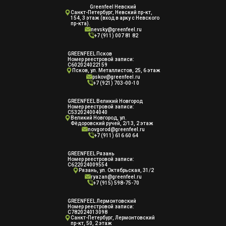
Greenfeel Невский
Cанкт-Петербург, Невский пр-кт,
154, 3 этаж (вход в арку с Невского
пр-кта).
nevsky@greenfeel.ru
+7 (911) 007 81 82
GREENFEEL Псков
Номер реестровой записи:
С602024022159
Псков, ул. Металлистов, 25, 6 этаж
pskov@greenfeel.ru
+7 (921) 703-00-10
GREENFEEL Великий Новгород
Номер реестровой записи:
С532024004040
Великий Новгород, ул.
Фёдоровский ручей, 2/13, 2 этаж
novgorod@greenfeel.ru
+7 (911) 616 60 64
GREENFEEL Рязань
Номер реестровой записи:
С622024009554
Рязань, ул. Октябрьская, 31/2
ryazan@greenfeel.ru
+7 (915) 598-75-70
GREENFEEL Лермонтовский
Номер реестровой записи:
С782024013098
Санкт-Петербург, Лермонтовский
пр-кт, 50, 2 этаж