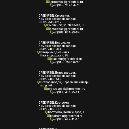
lermontov@greenfeel.ru
+7 (905) 202-14-70
GREENFEEL Смоленск
Номер реестровой записи:
С672025004252
Смоленск, ул. Чкалова, 5Б
smolensk@greenfeel.ru
+7 (981) 004-29-94
GREENFEEL Владимир
Номер реестровой записи:
С332024001304
Владимир, Большая
Нижегородская, 88
vladimir@greenfeel.ru
+7 (915) 763-10-27
GREENFEEL Петрозаводск
Номер реестровой записи:
С102024001515
Петрозаводск, Первомайский пр-
кт, д. 54
petrozavodsk@greenfeel.ru
+7 (911) 430-25-11
GREENFEEL Кострома
Номер реестровой записи:
С442024001136
Кострома, Коммунаров, 1
kostroma@greenfeel.ru
+7 (905) 692-41-10