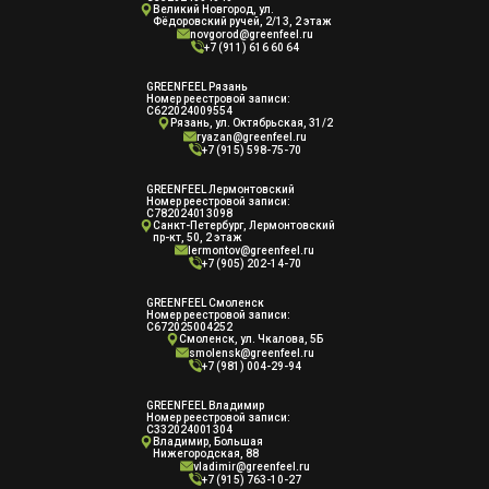
Великий Новгород, ул.
Фёдоровский ручей, 2/13, 2 этаж
novgorod@greenfeel.ru
+7 (911) 616 60 64
GREENFEEL Рязань
Номер реестровой записи:
С622024009554
Рязань, ул. Октябрьская, 31/2
ryazan@greenfeel.ru
+7 (915) 598-75-70
GREENFEEL Лермонтовский
Номер реестровой записи:
С782024013098
Санкт-Петербург, Лермонтовский
пр-кт, 50, 2 этаж
lermontov@greenfeel.ru
+7 (905) 202-14-70
GREENFEEL Смоленск
Номер реестровой записи:
С672025004252
Смоленск, ул. Чкалова, 5Б
smolensk@greenfeel.ru
+7 (981) 004-29-94
GREENFEEL Владимир
Номер реестровой записи:
С332024001304
Владимир, Большая
Нижегородская, 88
vladimir@greenfeel.ru
+7 (915) 763-10-27