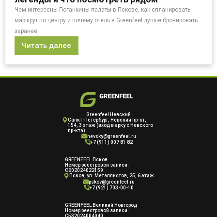
Чем интересны Поганкины палаты в Пскове, как спланировать
маршрут по центру и почему отель в Greenfeel лучше бронировать
заранее.
Читать далее
Greenfeel Невский
Cанкт-Петербург, Невский пр-кт,
154, 3 этаж (вход в арку с Невского
пр-кта).
nevsky@greenfeel.ru
+7 (911) 007 81 82
GREENFEEL Псков
Номер реестровой записи:
С602024022159
Псков, ул. Металлистов, 25, 6 этаж
pskov@greenfeel.ru
+7 (921) 703-00-10
GREENFEEL Великий Новгород
Номер реестровой записи:
С532024004040