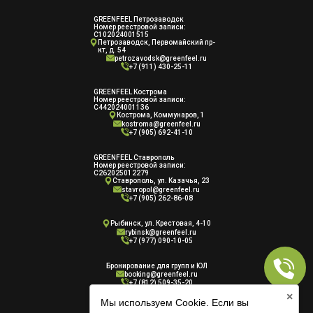
GREENFEEL Петрозаводск
Номер реестровой записи:
С102024001515
Петрозаводск, Первомайский пр-
кт, д. 54
petrozavodsk@greenfeel.ru
+7 (911) 430-25-11
GREENFEEL Кострома
Номер реестровой записи:
С442024001136
Кострома, Коммунаров, 1
kostroma@greenfeel.ru
+7 (905) 692-41-10
GREENFEEL Ставрополь
Номер реестровой записи:
С262025012279
Ставрополь, ул. Казачья, 23
stavropol@greenfeel.ru
+7 (905) 262-86-08
Рыбинск, ул. Крестовая, 4-10
rybinsk@greenfeel.ru
+7 (977) 090-10-05
Бронирование для групп и ЮЛ
booking@greenfeel.ru
+7 (812) 509-35-20
×
Мы используем Cookie. Если вы