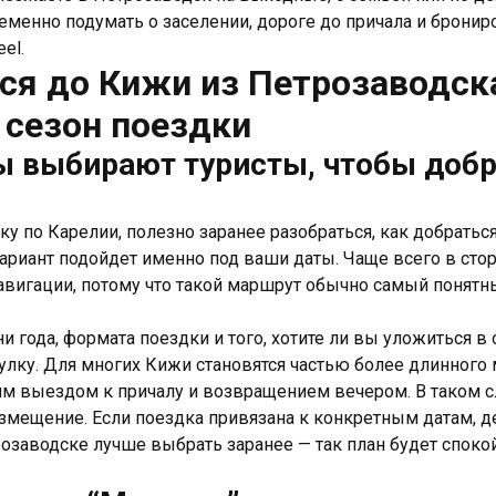
еменно подумать о заселении, дороге до причала и брони
el.
ся до Кижи из Петрозаводск
 сезон поездки
ы выбирают туристы, чтобы добр
ку по Карелии, полезно заранее разобраться, как добратьс
ариант подойдет именно под ваши даты. Чаще всего в стор
авигации, потому что такой маршрут обычно самый понятн
и года, формата поездки и того, хотите ли вы уложиться в 
лку. Для многих Кижи становятся частью более длинного м
им выездом к причалу и возвращением вечером. В таком с
размещение. Если поездка привязана к конкретным датам, 
розаводске лучше выбрать заранее — так план будет споко