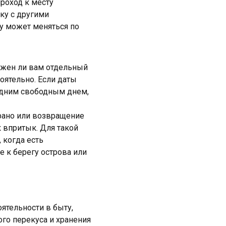
проход к месту
дку с другими
ву может меняться по
ужен ли вам отдельный
оятельно. Если даты
одним свободным днем,
 рано или возвращение
 впритык. Для такой
 когда есть
 к берегу острова или
ятельности в быту,
ого перекуса и хранения