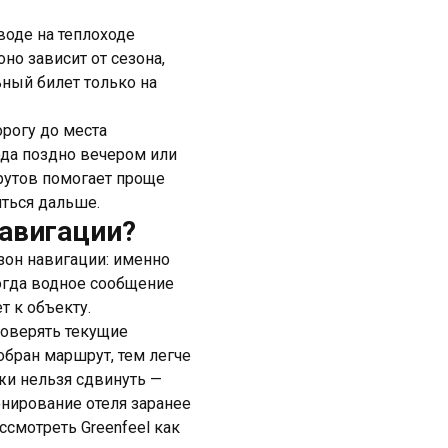
воде на теплоходе
но зависит от сезона,
ьный билет только на
орогу до места
рода поздно вечером или
рутов помогает проще
иться дальше.
навигации?
езон навигации: именно
огда водное сообщение
т к объекту.
роверять текущие
обран маршрут, тем легче
жи нельзя сдвинуть —
онирование отеля заранее
смотреть Greenfeel как