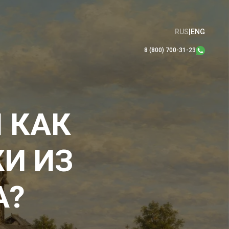
RUS
|
ENG
8 (800) 700-31-23
 КАК
И ИЗ
А?