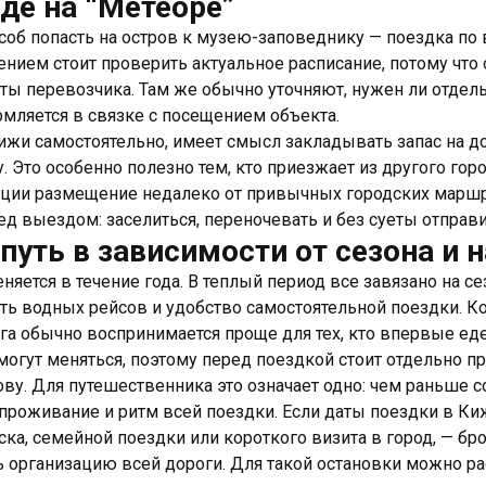
де на “Метеоре”
об попасть на остров к музею-заповеднику — поездка по 
ением стоит проверить актуальное расписание, потому что о
ты перевозчика. Там же обычно уточняют, нужен ли отдел
мляется в связке с посещением объекта.
ижи самостоятельно, имеет смысл закладывать запас на д
у. Это особенно полезно тем, кто приезжает из другого го
туации размещение недалеко от привычных городских марш
д выездом: заселиться, переночевать и без суеты отправ
путь в зависимости от сезона и 
няется в течение года. В теплый период все завязано на с
ть водных рейсов и удобство самостоятельной поездки. К
ога обычно воспринимается проще для тех, кто впервые еде
могут меняться, поэтому перед поездкой стоит отдельно п
ову. Для путешественника это означает одно: чем раньше с
проживание и ритм всей поездки. Если даты поездки в Ки
ска, семейной поездки или короткого визита в город, — бр
 организацию всей дороги. Для такой остановки можно рас