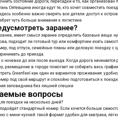
чнить состояние дороги, пересадки и то, как организован 
тань Оятевщина иногда едут те, кто хочет совместить поез
 здесь особенно важно сверять все детали: доступ к остро
ребует чуть больше внимания к логистике.
едусмотреть заранее?
овнее, имеет смысл заранее определить базовые вещи: н
ова, подходит ли готовый тур или комфортнее ехать самост
ер, под отпуск, семейные планы или деловую поездку с 
принимать до приезда.
 о ночевке до или после выезда. Когда дорога начинается
у, размещение в городе помогает не собирать весь график
реть Greenfeel как один из вариантов проживания: удобно,
ер под свой маршрут и спокойно подготовиться к поездке
ния заповедника без лишней спешки.
ваемые вопросы
ля поездки на несколько дней?
подойдёт стандартный номер. Если хочется больше самосто
ю с мини-кухней: такой формат удобен для завтрака, лёгк