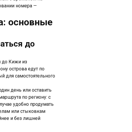
ровании номера —
а: основные
аться до
я до Кижи из
ону острова едут по
ый для самостоятельного
один день или оставить
аршрута по региону: с
лучае удобно продумать
делам или стыковкам
йнее и без лишней