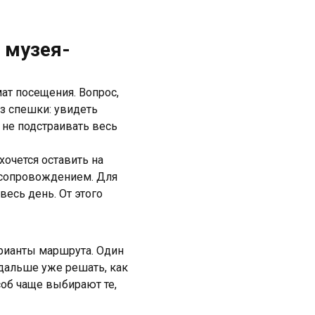
 музея-
ат посещения. Вопрос,
ез спешки: увидеть
 не подстраивать весь
очется оставить на
с сопровождением. Для
весь день. От этого
арианты маршрута. Один
 дальше уже решать, как
соб чаще выбирают те,