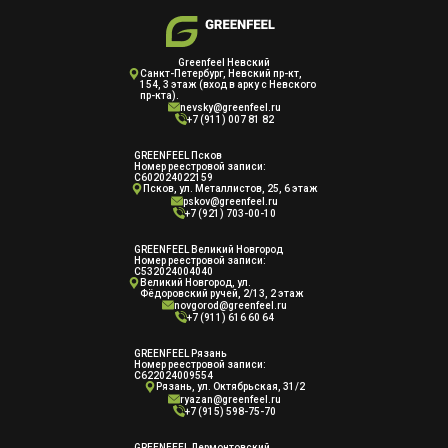
Greenfeel Невский
Cанкт-Петербург, Невский пр-кт,
154, 3 этаж (вход в арку с Невского
пр-кта).
nevsky@greenfeel.ru
+7 (911) 007 81 82
GREENFEEL Псков
Номер реестровой записи:
С602024022159
Псков, ул. Металлистов, 25, 6 этаж
pskov@greenfeel.ru
+7 (921) 703-00-10
GREENFEEL Великий Новгород
Номер реестровой записи:
С532024004040
Великий Новгород, ул.
Фёдоровский ручей, 2/13, 2 этаж
novgorod@greenfeel.ru
+7 (911) 616 60 64
GREENFEEL Рязань
Номер реестровой записи:
С622024009554
Рязань, ул. Октябрьская, 31/2
ryazan@greenfeel.ru
+7 (915) 598-75-70
GREENFEEL Лермонтовский