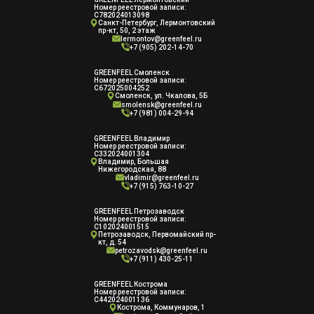
Номер реестровой записи:
С782024013098
Санкт-Петербург, Лермонтовский
пр-кт, 50, 2 этаж
lermontov@greenfeel.ru
+7 (905) 202-14-70
GREENFEEL Смоленск
Номер реестровой записи:
С672025004252
Смоленск, ул. Чкалова, 5Б
smolensk@greenfeel.ru
+7 (981) 004-29-94
GREENFEEL Владимир
Номер реестровой записи:
С332024001304
Владимир, Большая
Нижегородская, 88
vladimir@greenfeel.ru
+7 (915) 763-10-27
GREENFEEL Петрозаводск
Номер реестровой записи:
С102024001515
Петрозаводск, Первомайский пр-
кт, д. 54
petrozavodsk@greenfeel.ru
+7 (911) 430-25-11
GREENFEEL Кострома
Номер реестровой записи:
С442024001136
Кострома, Коммунаров, 1