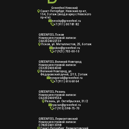
Greenfeel Невский
Cанкт-Петербург, Невский пр-кт,
154, 3 этаж (вход в арку с Невского
пр-кта).
nevsky@greenfeel.ru
+7 (911) 007 81 82
GREENFEEL Псков
Номер реестровой записи:
С602024022159
Псков, ул. Металлистов, 25, 6 этаж
pskov@greenfeel.ru
+7 (921) 703-00-10
GREENFEEL Великий Новгород
Номер реестровой записи:
С532024004040
Великий Новгород, ул.
Фёдоровский ручей, 2/13, 2 этаж
novgorod@greenfeel.ru
+7 (911) 616 60 64
GREENFEEL Рязань
Номер реестровой записи:
С622024009554
Рязань, ул. Октябрьская, 31/2
ryazan@greenfeel.ru
+7 (915) 598-75-70
GREENFEEL Лермонтовский
Номер реестровой записи:
С782024013098
Санкт-Петербург, Лермонтовский