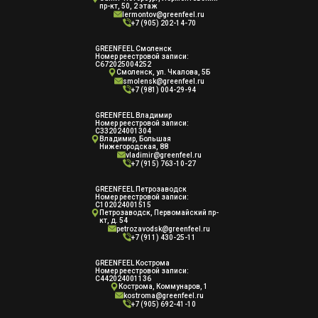
пр-кт, 50, 2 этаж
lermontov@greenfeel.ru
+7 (905) 202-14-70
GREENFEEL Смоленск
Номер реестровой записи:
С672025004252
Смоленск, ул. Чкалова, 5Б
smolensk@greenfeel.ru
+7 (981) 004-29-94
GREENFEEL Владимир
Номер реестровой записи:
С332024001304
Владимир, Большая
Нижегородская, 88
vladimir@greenfeel.ru
+7 (915) 763-10-27
GREENFEEL Петрозаводск
Номер реестровой записи:
С102024001515
Петрозаводск, Первомайский пр-
кт, д. 54
petrozavodsk@greenfeel.ru
+7 (911) 430-25-11
GREENFEEL Кострома
Номер реестровой записи:
С442024001136
Кострома, Коммунаров, 1
kostroma@greenfeel.ru
+7 (905) 692-41-10