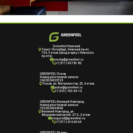
Greenfeel Невский
Cанкт-Петербург, Невский пр-кт,
154, 3 этаж (вход в арку с Невского
пр-кта).
nevsky@greenfeel.ru
+7 (911) 007 81 82
GREENFEEL Псков
Номер реестровой записи:
С602024022159
Псков, ул. Металлистов, 25, 6 этаж
pskov@greenfeel.ru
+7 (921) 703-00-10
GREENFEEL Великий Новгород
Номер реестровой записи:
С532024004040
Великий Новгород, ул.
Фёдоровский ручей, 2/13, 2 этаж
novgorod@greenfeel.ru
+7 (911) 616 60 64
GREENFEEL Рязань