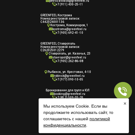
petrozavodsk@greenfeel.ru
+7 (911) 430-25-11
GREENFEEL Кострома
Номер реестровой записи:
С442024001136
Кострома, Коммунаров, 1
kostroma@greenfeel.ru
+7 (905) 692-41-10
GREENFEEL Ставрополь
Номер реестровой записи:
С262025012279
Ставрополь, ул. Казачья, 23
stavropol@greenfeel.ru
+7 (905) 262-86-08
Рыбинск, ул. Крестовая, 4-10
rybinsk@greenfeel.ru
+7 (977) 090-10-05
Бронирование для групп и ЮЛ
booking@greenfeel.ru
+7 (812) 509-35-20
×
Мы используем Cookie. Если вы
продолжаете использовать сайт, то
соглашаетесь с нашей
политикой
конфиденциальности
.
RUS
|
ENG