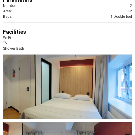
Number:
2
Area:
12
Beds:
1 Double bed
Facilities
Wi-Fi
TV
Shower Bath