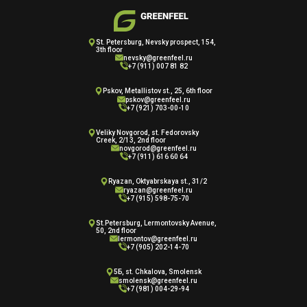
St. Petersburg, Nevsky prospect, 154,
3th floor
nevsky@greenfeel.ru
+7 (911) 007 81 82
Pskov, Metallistov st., 25, 6th floor
pskov@greenfeel.ru
+7 (921) 703-00-10
Veliky Novgorod, st. Fedorovsky
Creek, 2/13, 2nd floor
novgorod@greenfeel.ru
+7 (911) 616 60 64
Ryazan, Oktyabrskaya st., 31/2
ryazan@greenfeel.ru
+7 (915) 598-75-70
St.Petersburg, Lermontovsky Avenue,
50, 2nd floor
lermontov@greenfeel.ru
+7 (905) 202-14-70
5Б, st. Chkalova, Smolensk
smolensk@greenfeel.ru
+7 (981) 004-29-94