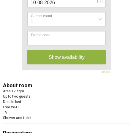
Bnovo
About room
Area 12 sqm
Up to two guests
Double bed
Free Wi-Fi
TV
Shower and toilet
Parameters