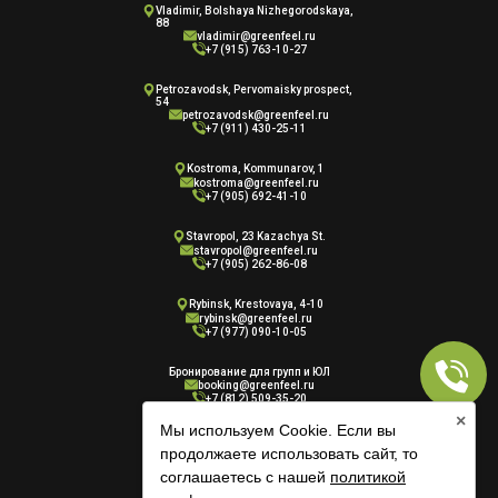
Vladimir, Bolshaya Nizhegorodskaya,
88
vladimir@greenfeel.ru
+7 (915) 763-10-27
Petrozavodsk, Pervomaisky prospect,
54
petrozavodsk@greenfeel.ru
+7 (911) 430-25-11
Kostroma, Kommunarov, 1
kostroma@greenfeel.ru
+7 (905) 692-41-10
Stavropol, 23 Kazachya St.
stavropol@greenfeel.ru
+7 (905) 262-86-08
Rybinsk, Krestovaya, 4-10
rybinsk@greenfeel.ru
+7 (977) 090-10-05
Бронирование для групп и ЮЛ
booking@greenfeel.ru
+7 (812) 509-35-20
×
Мы используем Cookie. Если вы
продолжаете использовать сайт, то
соглашаетесь с нашей
политикой